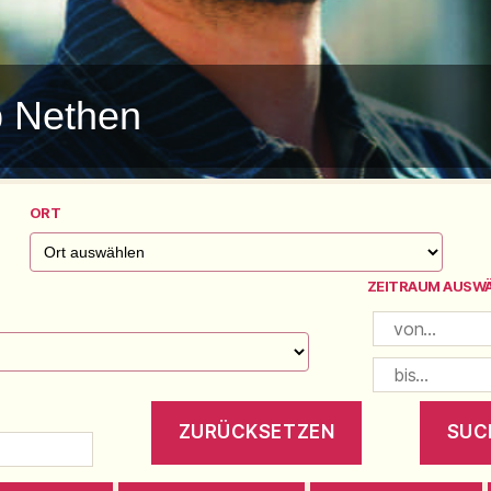
b Nethen
ORT
ZEITRAUM AUSW