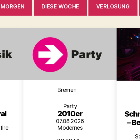
MORGEN
DIESE WOCHE
VERLOSUNG
en
Kategorien
Bremen
Party
al
2010er
Schm
– B
07.08.2026
fire
Modernes
S