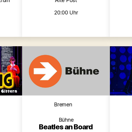
trum
Alte Post
20:00 Uhr
Kategorien
en
Bremen
Bühne
Beatles an Board