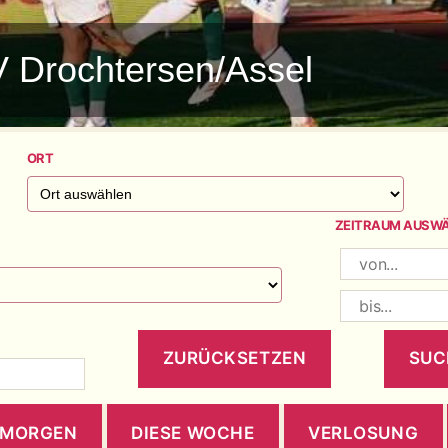
V Drochtersen/Assel
ORT
ZEITRAUM AUSW
MORGEN
DIESE WOCHE
VERLOSUNG