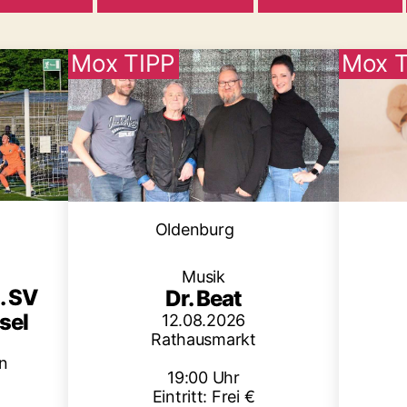
Mox TIPP
Mox T
en
Kategorien
Oldenburg
Musik
. SV
Dr. Beat
sel
12.08.2026
Rathausmarkt
n
19:00 Uhr
Eintritt: Frei €