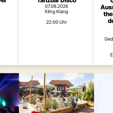
Tanzbar Disco
ver
Auss
07.08.2026
Kling Klang
the
d
22:00 Uhr
Ged
E