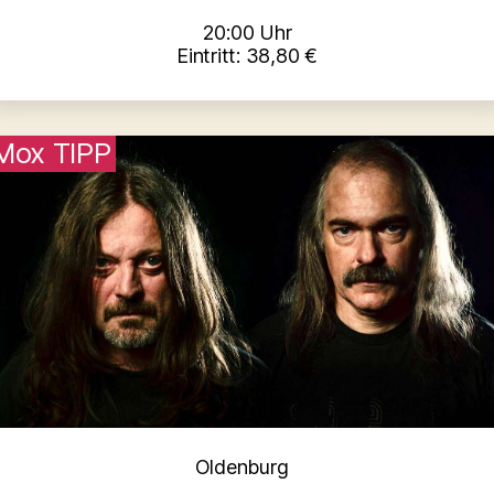
20:00 Uhr
Eintritt: 38,80 €
Mox TIPP
Kategorien
Oldenburg