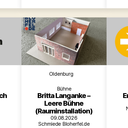
en
Kategorien
Oldenburg
Bühne
ch
E
Britta Langanke –
Leere Bühne
(Rauminstallation)
09.08.2026
Schmiede Bloherfel.de