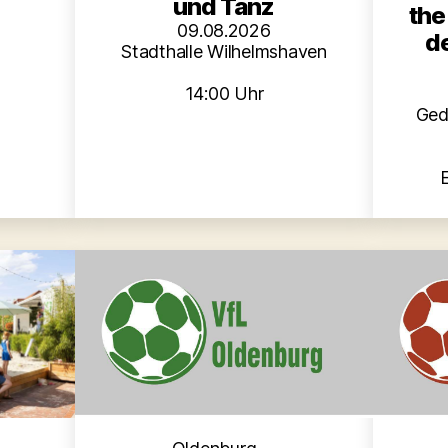
und Tanz
the
09.08.2026
d
Stadthalle Wilhelmshaven
14:00 Uhr
Ged
E
en
Kategorien