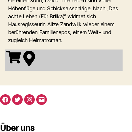
sie einen Sohn, David. Ihre Leben sind voller
Höhenflüge und Schicksalsschläge. Nach „Das
achte Leben (Für Brilka)“ widmet sich
Hausregisseurin Alize Zandwijk wieder einem
berührenden Familienepos, einem Welt- und
zugleich Heimatroman.
Facebook
Twitter
Instagram
E-
Mail
Über uns