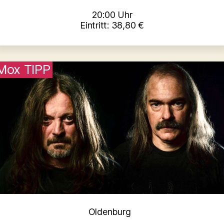
20:00 Uhr
Eintritt: 38,80 €
Mox TIPP
Kategorien
Oldenburg