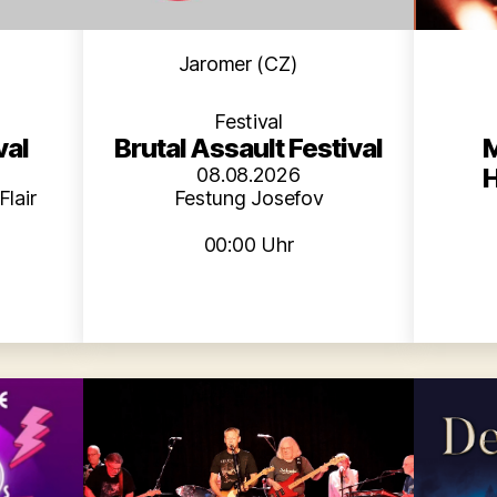
en
Kategorien
Jaromer (CZ)
Festival
M
val
Brutal Assault Festival
H
08.08.2026
lair
Festung Josefov
00:00 Uhr