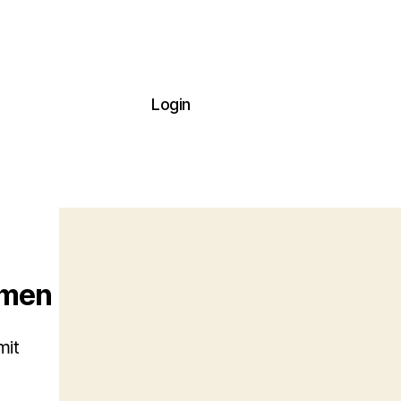
Login
emen
mit