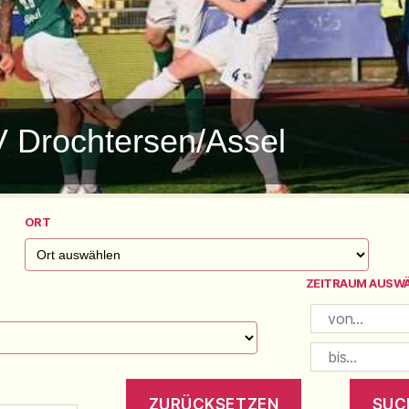
V Drochtersen/Assel
ORT
ZEITRAUM AUSW