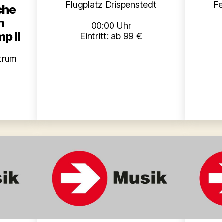
Flugplatz Drispenstedt
Fe
iche
n
00:00 Uhr
p II
Eintritt: ab 99 €
trum