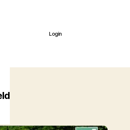
Login
eld