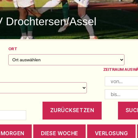
V Drochtersen/Assel
ORT
ZEITRAUM AUSW
MORGEN
DIESE WOCHE
VERLOSUNG